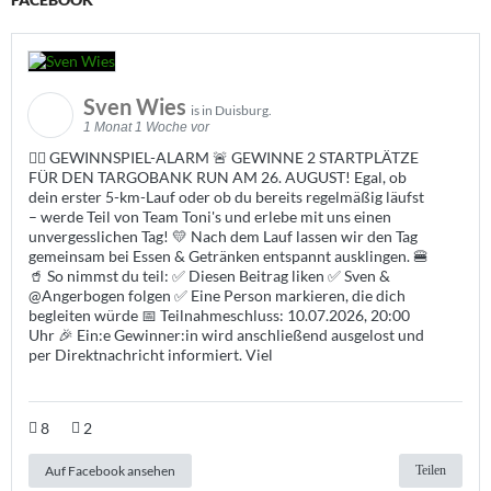
Sven Wies
is in Duisburg.
1 Monat 1 Woche vor
🏃‍♀️ GEWINNSPIEL-ALARM 🚨 GEWINNE 2 STARTPLÄTZE
FÜR DEN TARGOBANK RUN AM 26. AUGUST! Egal, ob
dein erster 5-km-Lauf oder ob du bereits regelmäßig läufst
– werde Teil von Team Toni's und erlebe mit uns einen
unvergesslichen Tag! 💛 Nach dem Lauf lassen wir den Tag
gemeinsam bei Essen & Getränken entspannt ausklingen. 🍔
🥤 So nimmst du teil: ✅ Diesen Beitrag liken ✅ Sven &
@Angerbogen folgen ✅ Eine Person markieren, die dich
begleiten würde 📅 Teilnahmeschluss: 10.07.2026, 20:00
Uhr 🎉 Ein:e Gewinner:in wird anschließend ausgelost und
per Direktnachricht informiert. Viel
8
2
Auf Facebook ansehen
Teilen