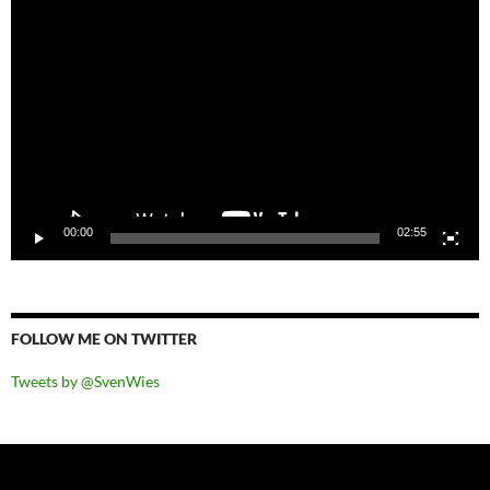
Video-
Player
00:00
02:55
FOLLOW ME ON TWITTER
Tweets by @SvenWies