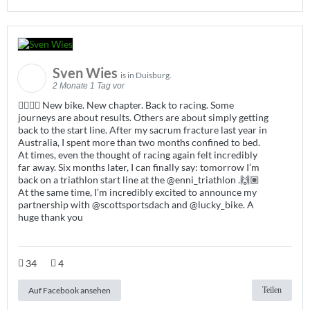
Sven Wies
is in Duisburg.
2 Monate 1 Tag vor
🚴🏽‍♂️✨ New bike. New chapter. Back to racing. Some
journeys are about results. Others are about simply getting
back to the start line. After my sacrum fracture last year in
Australia, I spent more than two months confined to bed.
At times, even the thought of racing again felt incredibly
far away. Six months later, I can finally say: tomorrow I’m
back on a triathlon start line at the @enni_triathlon .🙌🏽
At the same time, I’m incredibly excited to announce my
partnership with @scottsportsdach and @lucky_bike. A
huge thank you
34
4
Auf Facebook ansehen
Teilen