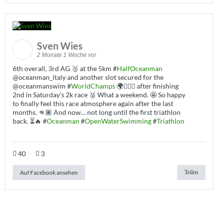
Sven Wies
2 Monate 1 Woche vor
6th overall, 3rd AG 🥉 at the 5km #
HalfOceanman
@oceanman_italy and another slot secured for the
@oceanmanswim #
WorldChamps
🌍🏊🏽‍♂️ after finishing
2nd in Saturday’s 2k race 🥈 What a weekend. 🤩 So happy
to finally feel this race atmosphere again after the last
months. 👊🏽 And now… not long until the first triathlon
back. ⏳🔥 #
Oceanman
#
OpenWaterSwimming
#
Triathlon
40
3
Auf Facebook ansehen
Teilen