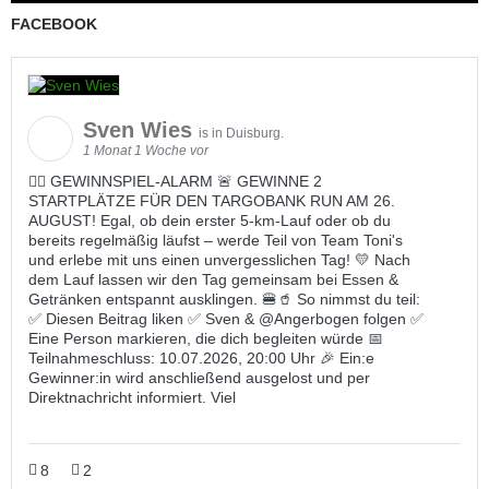
FACEBOOK
Sven Wies
is in Duisburg.
1 Monat 1 Woche vor
🏃‍♀️ GEWINNSPIEL-ALARM 🚨 GEWINNE 2
STARTPLÄTZE FÜR DEN TARGOBANK RUN AM 26.
AUGUST! Egal, ob dein erster 5-km-Lauf oder ob du
bereits regelmäßig läufst – werde Teil von Team Toni's
und erlebe mit uns einen unvergesslichen Tag! 💛 Nach
dem Lauf lassen wir den Tag gemeinsam bei Essen &
Getränken entspannt ausklingen. 🍔🥤 So nimmst du teil:
✅ Diesen Beitrag liken ✅ Sven & @Angerbogen folgen ✅
Eine Person markieren, die dich begleiten würde 📅
Teilnahmeschluss: 10.07.2026, 20:00 Uhr 🎉 Ein:e
Gewinner:in wird anschließend ausgelost und per
Direktnachricht informiert. Viel
8
2