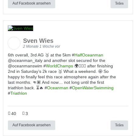
Auf Facebook ansehen
Teilen
Sven Wies
2 Monate 1 Woche vor
6th overall, 3rd AG 🥉 at the 5km #
HalfOceanman
@oceanman_italy and another slot secured for the
@oceanmanswim #
WorldChamps
🌍🏊🏽‍♂️ after finishing
2nd in Saturday’s 2k race 🥈 What a weekend. 🤩 So
happy to finally feel this race atmosphere again after the
last months. 👊🏽 And now… not long until the first
triathlon back. ⏳🔥 #
Oceanman
#
OpenWaterSwimming
#
Triathlon
40
3
Auf Facebook ansehen
Teilen