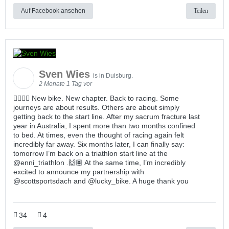
Auf Facebook ansehen
Teilen
Sven Wies
is in Duisburg.
2 Monate 1 Tag vor
🚴🏽‍♂️✨ New bike. New chapter. Back to racing. Some
journeys are about results. Others are about simply
getting back to the start line. After my sacrum fracture last
year in Australia, I spent more than two months confined
to bed. At times, even the thought of racing again felt
incredibly far away. Six months later, I can finally say:
tomorrow I’m back on a triathlon start line at the
@enni_triathlon .🙌🏽 At the same time, I’m incredibly
excited to announce my partnership with
@scottsportsdach and @lucky_bike. A huge thank you
34
4