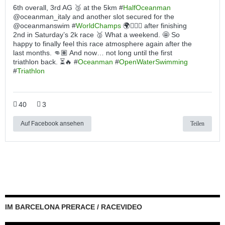
6th overall, 3rd AG 🥉 at the 5km #
HalfOceanman
@oceanman_italy and another slot secured for the
@oceanmanswim #
WorldChamps
🌍🏊🏽‍♂️ after finishing
2nd in Saturday’s 2k race 🥈 What a weekend. 🤩 So
happy to finally feel this race atmosphere again after the
last months. 👊🏽 And now… not long until the first
triathlon back. ⏳🔥 #
Oceanman
#
OpenWaterSwimming
#
Triathlon
40
3
Auf Facebook ansehen
Teilen
IM BARCELONA PRERACE / RACEVIDEO