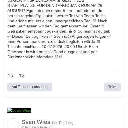
🏃‍♀️ GEWINNSPIEL-ALARM 🚨 GEWINNE 2
STARTPLÄTZE FÜR DEN TARGOBANK RUN AM 26.
AUGUST! Egal, ob dein erster 5-km-Lauf oder ob du
bereits regelmäßig läufst – werde Teil von Team Toni's
und erlebe mit uns einen unvergesslichen Tag! 💛 Nach
dem Lauf lassen wir den Tag gemeinsam bei Essen &
Getränken entspannt ausklingen. 🍔🥤 So nimmst du teil:
✅ Diesen Beitrag liken ✅ Sven & @Angerbogen folgen ✅
Eine Person markieren, die dich begleiten würde 📅
Teilnahmeschluss: 10.07.2026, 20:00 Uhr 🎉 Ein:e
Gewinner:in wird anschließend ausgelost und per
Direktnachricht informiert. Viel
8
2
Auf Facebook ansehen
Teilen
Sven Wies
is in Duisburg.
2 Monate 3 tage vor