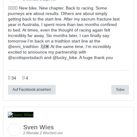
🚴🏽‍♂️✨ New bike. New chapter. Back to racing. Some
journeys are about results. Others are about simply
getting back to the start line. After my sacrum fracture last
year in Australia, I spent more than two months confined
to bed. At times, even the thought of racing again felt
incredibly far away. Six months later, I can finally say:
tomorrow I’m back on a triathlon start line at the
@enni_triathlon .🙌🏽 At the same time, I’m incredibly
excited to announce my partnership with
@scottsportsdach and @lucky_bike. A huge thank you
34
4
Auf Facebook ansehen
Teilen
Sven Wies
2 Monate 2 Wochen vor