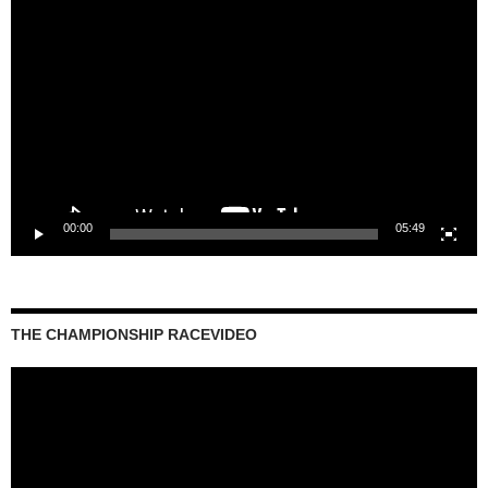
Video-
Player
00:00
05:49
THE CHAMPIONSHIP RACEVIDEO
Video-
Player